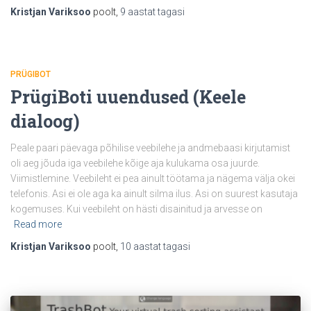
Kristjan Variksoo
poolt,
9 aastat
tagasi
PRÜGIBOT
PrügiBoti uuendused (Keele
dialoog)
Peale paari päevaga põhilise veebilehe ja andmebaasi kirjutamist
oli aeg jõuda iga veebilehe kõige aja kulukama osa juurde.
Viimistlemine. Veebileht ei pea ainult töötama ja nägema välja okei
telefonis. Asi ei ole aga ka ainult silma ilus. Asi on suurest kasutaja
kogemuses. Kui veebileht on hästi disainitud ja arvesse on
Read more
Kristjan Variksoo
poolt,
10 aastat
tagasi