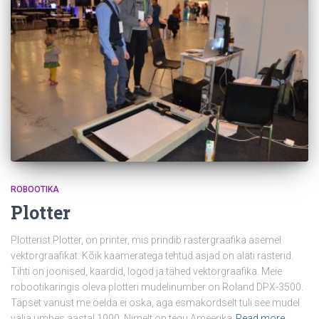
ROBOOTIKA
Plotter
Plotterist Plotter, on printer, mis prindib rastergraafika asemel
vektorgraafikat. Kõik kaameratega tehtud asjad on alati rasterid.
Tihti on joonised, kaardid, logod ja tähed vektorgraafika. Meie
robootikaringis oleva plotteri mudelinumber on Roland DPX-3500.
Täpset vanust me öelda ei oska, aga esmakordselt tuli see mudel
välja umbes aastal 1990. Nimelt on tegu Ameerika
Read more