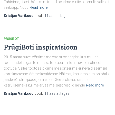
Tahtsime, et asi töötaks mitmetel seadmetel niiet loomulik valik oli
veebiapp. Nüüd
Read more
Kristjan Variksoo
poolt,
11 aastat
tagasi
PRÜGIBOT
PrügiBoti inspiratsioon
2015 aasta suvel võtsime me osa suvelaagrist, kus muude
töötubade hulgas toimus ka töötuba, mille nimeks oli olmeohtuse
töötuba. Selles töötoas pidime me sorteerima erinevaid esemeid
korrektsetesse jäätme kastidesse. Näiteks, kas lambipirn on ohtlik
jääde või olmejääde ja nii edasi. See protsess osutus
keerulisemaks kui me arvasime, sest reeglid nende
Read more
Kristjan Variksoo
poolt,
11 aastat
tagasi