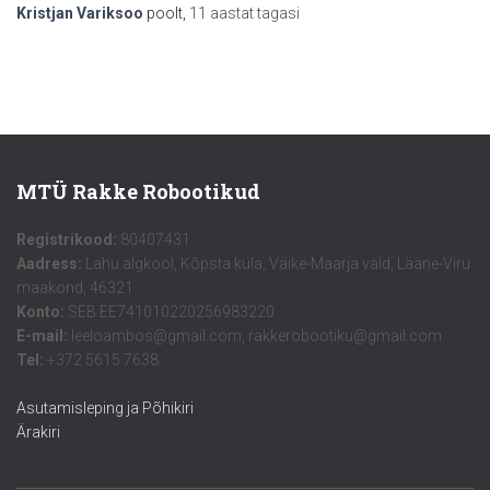
Kristjan Variksoo
poolt,
11 aastat
tagasi
MTÜ Rakke Robootikud
Registrikood:
80407431
Aadress:
Lahu algkool, Kõpsta küla, Väike-Maarja vald, Lääne-Viru
maakond, 46321
Konto:
SEB EE741010220256983220
E-mail:
leeloambos@gmail.com, rakkerobootiku@gmail.com
Tel:
+372 5615 7638
Asutamisleping ja Põhikiri
Ärakiri