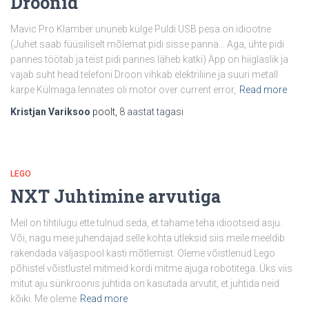
Droonid
Mavic Pro Klamber ununeb külge Puldi USB pesa on idiootne
(Juhet saab füüsiliselt mõlemat pidi sisse panna… Aga, ühte pidi
pannes töötab ja teist pidi pannes läheb katki) Äpp on hiiglaslik ja
vajab suht head telefoni Droon vihkab elektriliine ja suuri metall
karpe Külmaga lennates oli motor over current error,
Read more
Kristjan Variksoo
poolt,
8 aastat
tagasi
LEGO
NXT Juhtimine arvutiga
Meil on tihtilugu ette tulnud seda, et tahame teha idiootseid asju.
Või, nagu meie juhendajad selle kohta ütleksid siis meile meeldib
rakendada väljaspool kasti mõtlemist. Oleme võistlenud Lego
põhistel võistlustel mitmeid kordi mitme ajuga robotitega. Üks viis
mitut aju sünkroonis juhtida on kasutada arvutit, et juhtida neid
kõiki. Me oleme
Read more