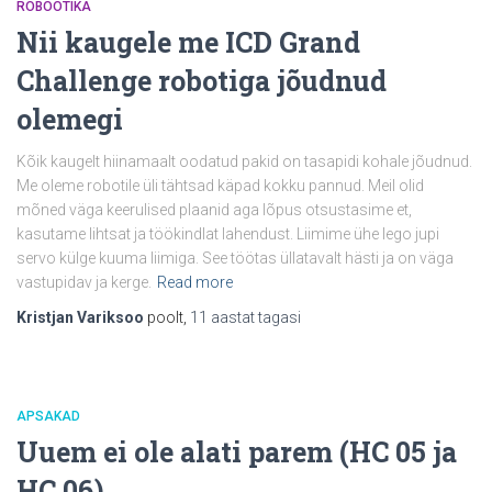
ROBOOTIKA
Nii kaugele me ICD Grand
Challenge robotiga jõudnud
olemegi
Kõik kaugelt hiinamaalt oodatud pakid on tasapidi kohale jõudnud.
Me oleme robotile üli tähtsad käpad kokku pannud. Meil olid
mõned väga keerulised plaanid aga lõpus otsustasime et,
kasutame lihtsat ja töökindlat lahendust. Liimime ühe lego jupi
servo külge kuuma liimiga. See töötas üllatavalt hästi ja on väga
vastupidav ja kerge.
Read more
Kristjan Variksoo
poolt,
11 aastat
tagasi
APSAKAD
Uuem ei ole alati parem (HC 05 ja
HC 06)