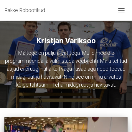
Rakke Robootikud
TOGG
NAVIG
Kristjan Variksoo
Ma tegelen palju arvutitega. Mulle meeldib
programmeerida ja valmistada veebilehti. Minu tehtud
asjad ei pruugi näha küll väga ilusad aga need teevad
midagi uut ja huvitavat. Ning see on minu arvates
kõige tähtsam - Teha midagi uut ja huvitavat.