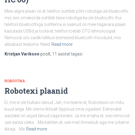
Meie algne plaan oli et, telefon suhtleb põhi robotiga üle bluetoothi,
mis siis omakorda suhtleb teise robotiga ka üle bluetoothi. Kui
telefoni bluetoothiga suhtlema ei saanud oli meie tagavara plaan
kasutada USBd ja loota et, telefon toetab OTG tehnoloogiat.
Niimoodi siis saidki tellitud esimesed bluetooth moodulid, mis
alibabast leidsime. Need
Read more
Kristjan Variksoo
poolt,
11 aastat
tagasi
ROBOOTIKA
Robotexi plaanid
Ei, me ei ole hulluks läinud. Jah, me teame et, Robotexini on mitu
kuud aega. Me oleme lihtsalt õppinud oma vigadest. Eelnevatel
aastatel on asjad läinud väga kiireks. Ja me ei taha et, see niimoodi
see aasta oleks… Ma kahtlen et, see meil õnnestub aga me üritame
ikkagi. Me
Read more