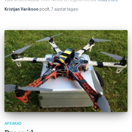
Kristjan Variksoo
poolt,
7 aastat
tagasi
APSAKAD