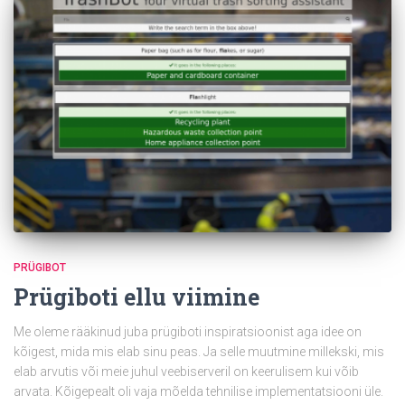
PRÜGIBOT
Prügiboti ellu viimine
Me oleme rääkinud juba prügiboti inspiratsioonist aga idee on
kõigest, mida mis elab sinu peas. Ja selle muutmine millekski, mis
elab arvutis või meie juhul veebiserveril on keerulisem kui võib
arvata. Kõigepealt oli vaja mõelda tehnilise implementatsiooni üle.