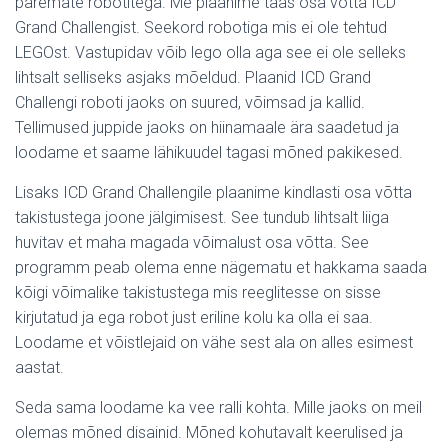
paremate robotitega. Me plaanime taas osa võtta ICD
Grand Challengist. Seekord robotiga mis ei ole tehtud
LEGOst. Vastupidav võib lego olla aga see ei ole selleks
lihtsalt selliseks asjaks mõeldud. Plaanid ICD Grand
Challengi roboti jaoks on suured, võimsad ja kallid.
Tellimused juppide jaoks on hiinamaale ära saadetud ja
loodame et saame lähikuudel tagasi mõned pakikesed.
Lisaks ICD Grand Challengile plaanime kindlasti osa võtta
takistustega joone jälgimisest. See tundub lihtsalt liiga
huvitav et maha magada võimalust osa võtta. See
programm peab olema enne nägematu et hakkama saada
kõigi võimalike takistustega mis reeglitesse on sisse
kirjutatud ja ega robot just eriline kolu ka olla ei saa.
Loodame et võistlejaid on vähe sest ala on alles esimest
aastat.
Seda sama loodame ka vee ralli kohta. Mille jaoks on meil
olemas mõned disainid. Mõned kohutavalt keerulised ja