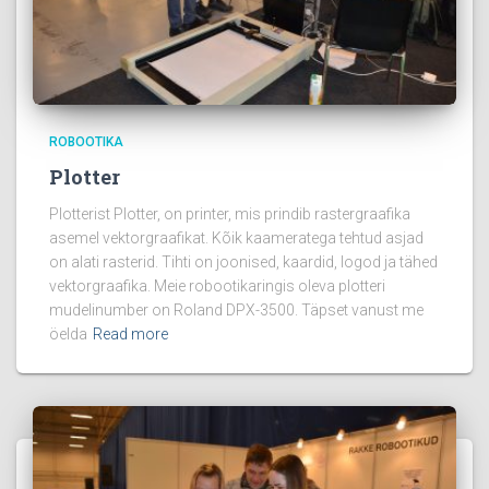
ROBOOTIKA
Plotter
Plotterist Plotter, on printer, mis prindib rastergraafika
asemel vektorgraafikat. Kõik kaameratega tehtud asjad
on alati rasterid. Tihti on joonised, kaardid, logod ja tähed
vektorgraafika. Meie robootikaringis oleva plotteri
mudelinumber on Roland DPX-3500. Täpset vanust me
öelda
Read more