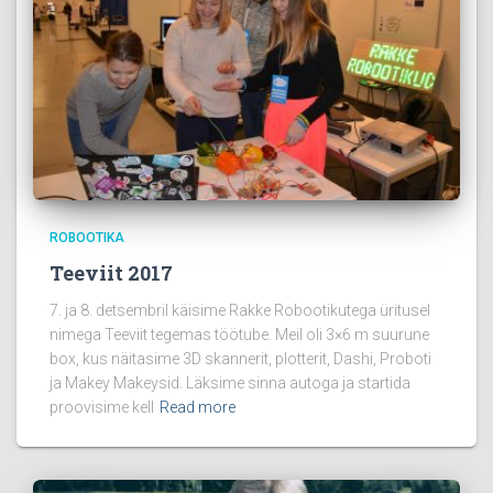
ROBOOTIKA
Teeviit 2017
7. ja 8. detsembril käisime Rakke Robootikutega üritusel
nimega Teeviit tegemas töötube. Meil oli 3×6 m suurune
box, kus näitasime 3D skannerit, plotterit, Dashi, Proboti
ja Makey Makeysid. Läksime sinna autoga ja startida
proovisime kell
Read more