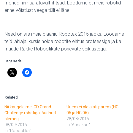
mõned hirmuäratavalt lihtsad. Loodame et meie robotid
enne võistlust veega tülli ei lähe.
Need on siis meie plaanid Robotex 2015 jaoks. Loodame
teid lähiajal kursis hoida robotite ehitus protsessiga ja ka
muude Rakke Robootikute põnevate seiklustega.
Jaga seda:
Related
Nii kaugele me ICD Grand
Uuem ei ole alati parem (HC
Challenge robotiga jõudnud
05 ja HC 06)
olemegi
28/08/2015
08/09/2015
In "Apsakad"
In "Robootika"