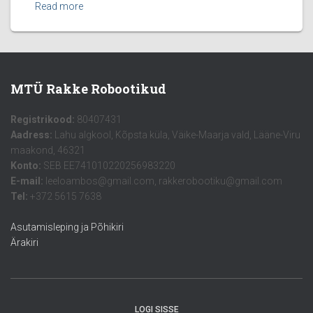
Read more
MTÜ Rakke Robootikud
Registrikood:
80407431
Aadress:
Lahu algkool, Kõpsta küla, Väike-Maarja vald, Lääne-Viru
maakond, 46321
Konto:
SEB EE741010220256983220
E-mail:
leeloambos@gmail.com, rakkerobootiku@gmail.com
Tel:
+372 5615 7638
Asutamisleping ja Põhikiri
Ärakiri
LOGI SISSE