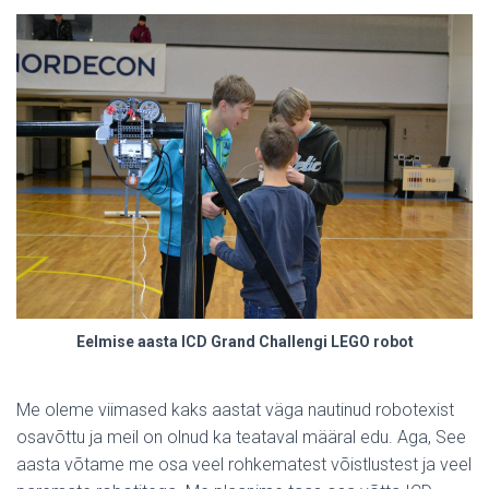
Eelmise aasta ICD Grand Challengi LEGO robot
Me oleme viimased kaks aastat väga nautinud robotexist
osavõttu ja meil on olnud ka teataval määral edu. Aga, See
aasta võtame me osa veel rohkematest võistlustest ja veel