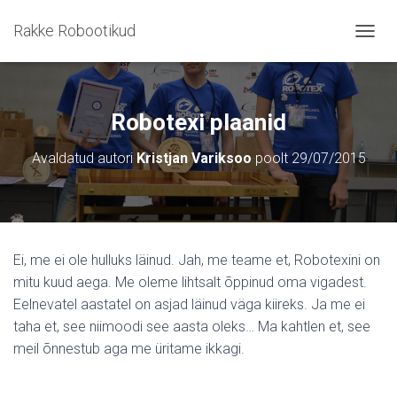
Rakke Robootikud
T
O
G
G
L
Robotexi plaanid
E
N
Avaldatud autori
Kristjan Variksoo
poolt
29/07/2015
A
V
I
G
A
T
Ei, me ei ole hulluks läinud. Jah, me teame et, Robotexini on
I
mitu kuud aega. Me oleme lihtsalt õppinud oma vigadest.
O
N
Eelnevatel aastatel on asjad läinud väga kiireks. Ja me ei
taha et, see niimoodi see aasta oleks… Ma kahtlen et, see
meil õnnestub aga me üritame ikkagi.