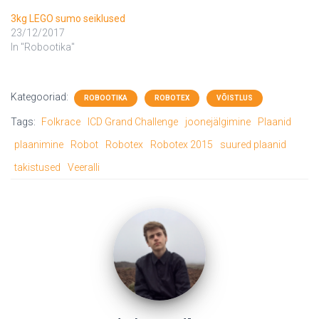
3kg LEGO sumo seiklused
23/12/2017
In "Robootika"
Kategooriad:
ROBOOTIKA
ROBOTEX
VÕISTLUS
Tags:
Folkrace
ICD Grand Challenge
joonejälgimine
Plaanid
plaanimine
Robot
Robotex
Robotex 2015
suured plaanid
takistused
Veeralli