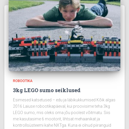
ROBOOTIKA
3kg LEGO sumo seiklused
Esimesed katsetused – edu ja läbikukkumised Kõik algas
2016 Laiuse robootikapäeval, kui proovisime teha 3kg
LEGO sumo, mis oleks oma jõu poolest võitmatu. Siis
me kasutasime 6 mootorit, lihtsat mehaanikat ja
kontrollsüsteemi kahe NXTga. Kuna ei olnud piiranguid