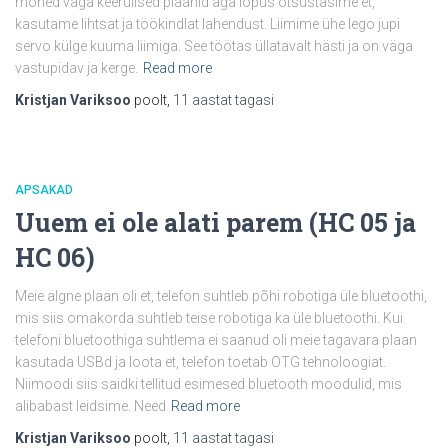
mõned väga keerulised plaanid aga lõpus otsustasime et,
kasutame lihtsat ja töökindlat lahendust. Liimime ühe lego jupi
servo külge kuuma liimiga. See töötas üllatavalt hästi ja on väga
vastupidav ja kerge.
Read more
Kristjan Variksoo
poolt,
11 aastat
tagasi
APSAKAD
Uuem ei ole alati parem (HC 05 ja
HC 06)
Meie algne plaan oli et, telefon suhtleb põhi robotiga üle bluetoothi,
mis siis omakorda suhtleb teise robotiga ka üle bluetoothi. Kui
telefoni bluetoothiga suhtlema ei saanud oli meie tagavara plaan
kasutada USBd ja loota et, telefon toetab OTG tehnoloogiat.
Niimoodi siis saidki tellitud esimesed bluetooth moodulid, mis
alibabast leidsime. Need
Read more
Kristjan Variksoo
poolt,
11 aastat
tagasi