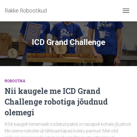
Rakke Robootikud
TOGG
NAVIG
ICD Grand Challenge
ROBOOTIKA
Nii kaugele me ICD Grand
Challenge robotiga jõudnud
olemegi
Kõik kaugelt hiinamaalt oodatud pakid on tasapidi kohale jõudnud.
Me oleme robotile üli tähtsad käpad kokku pannud. Meil olid