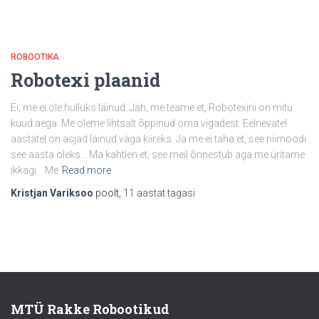
ROBOOTIKA
Robotexi plaanid
Ei, me ei ole hulluks läinud. Jah, me teame et, Robotexini on mitu
kuud aega. Me oleme lihtsalt õppinud oma vigadest. Eelnevatel
aastatel on asjad läinud väga kiireks. Ja me ei taha et, see niimoodi
see aasta oleks… Ma kahtlen et, see meil õnnestub aga me üritame
ikkagi. Me
Read more
Kristjan Variksoo
poolt,
11 aastat
tagasi
MTÜ Rakke Robootikud