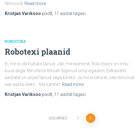
Niimoodi
Read more
Kristjan Variksoo
poolt,
11 aastat
tagasi
ROBOOTIKA
Robotexi plaanid
Ei, me ei ole hulluks läinud. Jah, me teame et, Robotexini on mitu
kuud aega. Me oleme lihtsalt õppinud oma vigadest. Eelnevatel
aastatel on asjad läinud väga kiireks. Ja me ei taha et, see niimoodi
see aasta oleks… Ma kahtlen
Read more
Kristjan Variksoo
poolt,
11 aastat
tagasi
Posts
EELMISED
1
2
pagination