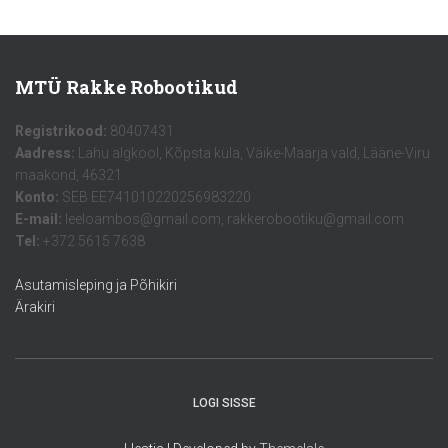
MTÜ Rakke Robootikud
Registrikood:
80407431
Aadress:
Lahu algkool, Kõpsta küla, Väike-Maarja vald, Lääne-Viru
maakond, 46321
Konto:
SEB EE741010220256983220
E-mail:
leeloambos@gmail.com, rakkerobootiku@gmail.com
Tel:
+372 5615 7638
Asutamisleping ja Põhikiri
Ärakiri
LOGI SISSE