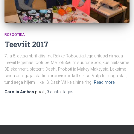
ROBOOTIKA
Teeviit 2017
7. ja 8. detsembril käisime Rakke Robootikutega üritusel nimega
Teeviit tegemas töötube. Meil oli 3×6 m suurune box, kus näitasime
3D skannerit, plotterit, Dashi, Proboti ja Makey Makeysid. Läksime
sinna autoga ja startida proovisime kell seitse. Välja tuli nagu alati,
tund aega hiljem – kell 8. Dash Väike sinine ringi
Read more
Carolin Ambos
poolt,
9 aastat
tagasi