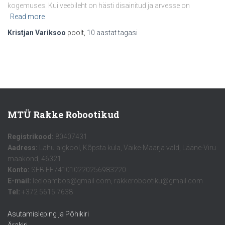
kogemuses. Kui veebileht on hästi disainitud ja arvesse on
Read more
Kristjan Variksoo
poolt,
10 aastat
tagasi
MTÜ Rakke Robootikud
Registrikood:
80407431
Aadress:
Lahu algkool, Kõpsta küla, Väike-Maarja vald, Lääne-Viru
maakond, 46321
Konto:
SEB EE741010220256983220
E-mail:
leeloambos@gmail.com, rakkerobootiku@gmail.com
Tel:
+372 5615 7638
Asutamisleping ja Põhikiri