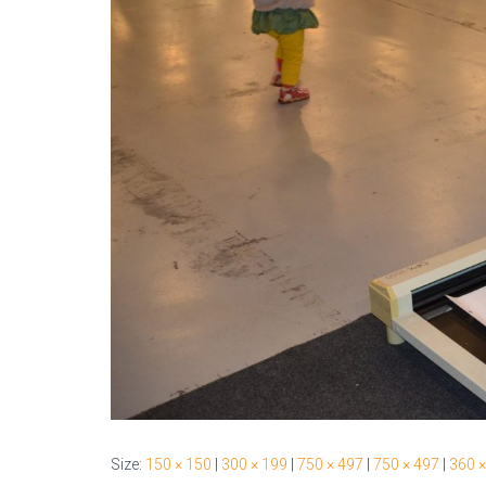
Size:
150 × 150
|
300 × 199
|
750 × 497
|
750 × 497
|
360 ×