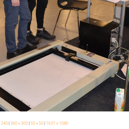
 240
|
360 × 300
|
50 × 50
|
1631 × 1080