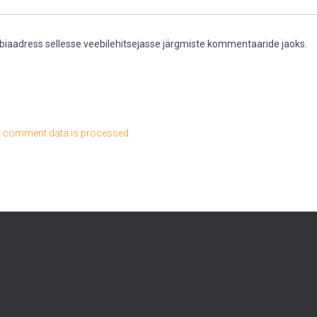
eebiaadress sellesse veebilehitsejasse järgmiste kommentaaride jaoks.
 comment data is processed.