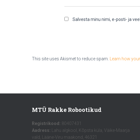
Salvesta minu nimi, e-posti- ja v
This site uses Akismet to reduce spam.
Learn how your
MTÜ Rakke Robootikud
Registrikood:
80407431
Aadress:
Lahu algkool, Kõpsta küla, Väike-Maarja
vald, Lääne-Viru maakond, 46321