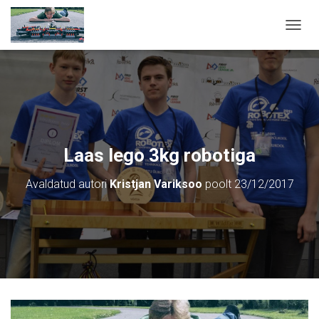
T
O
G
G
L
E
N
A
V
Laas lego 3kg robotiga
I
G
Avaldatud autori
Kristjan Variksoo
poolt
23/12/2017
A
T
I
O
N