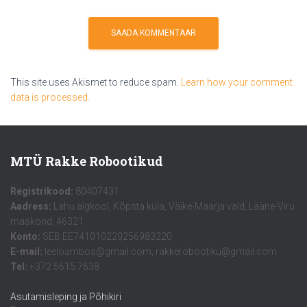
This site uses Akismet to reduce spam.
Learn how your comment
data is processed.
MTÜ Rakke Robootikud
Registrikood:
80407431
Aadress:
Lahu algkool, Kõpsta küla, Väike-Maarja vald, Lääne-Viru
maakond, 46321
Konto:
SEB EE741010220256983220
E-mail:
leeloambos@gmail.com, rakkerobootiku@gmail.com
Tel:
+372 5615 7638
Asutamisleping ja Põhikiri