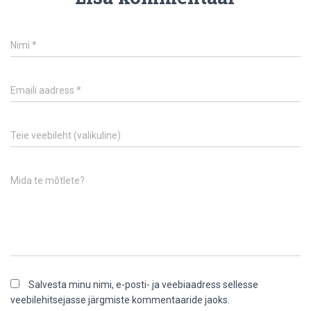
Nimi
*
Emaili aadress
*
Teie veebileht (valikuline)
Mida te mõtlete?
Salvesta minu nimi, e-posti- ja veebiaadress sellesse
veebilehitsejasse järgmiste kommentaaride jaoks.