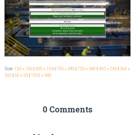
Size:
150 × 150
|
300 × 154
|
750 × 385
|
750 × 385
|
360 × 240
|
360 ×
300
|
50 × 50
|
1920 × 985
0 Comments