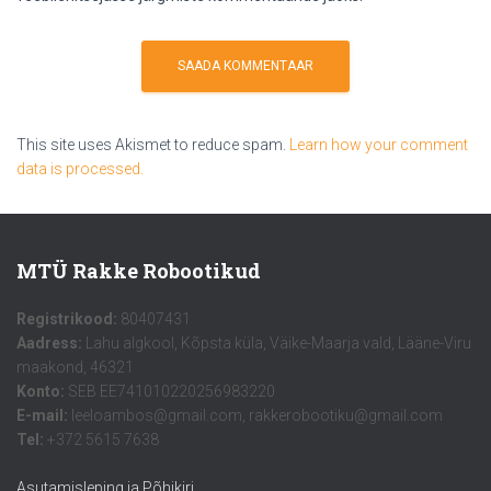
This site uses Akismet to reduce spam.
Learn how your comment
data is processed.
MTÜ Rakke Robootikud
Registrikood:
80407431
Aadress:
Lahu algkool, Kõpsta küla, Väike-Maarja vald, Lääne-Viru
maakond, 46321
Konto:
SEB EE741010220256983220
E-mail:
leeloambos@gmail.com, rakkerobootiku@gmail.com
Tel:
+372 5615 7638
Asutamisleping ja Põhikiri