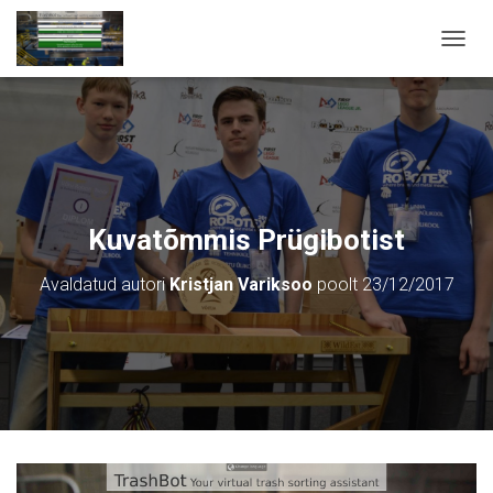
T
O
G
G
L
E
N
A
V
Kuvatõmmis Prügibotist
I
G
Avaldatud autori
Kristjan Variksoo
poolt
23/12/2017
A
T
I
O
N