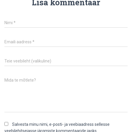
Lisa kommentaar
Nimi
*
Emaili aadress
*
Teie veebileht (valikuline)
Mida te mõtlete?
Salvesta minu nimi, e-posti- ja veebiaadress sellesse
veebilehitsejasse järgmiste kommentaaride jaoks.