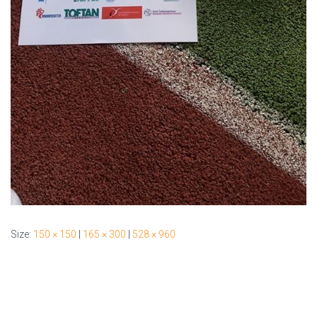
Size:
150 × 150
|
165 × 300
|
528 × 960