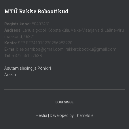
MTÜ Rakke Robootikud
Registrikood:
80407431
Aadress:
Lahu algkool, Kõpsta küla, Väike-Maarja vald, Lääne-Viru
maakond, 46321
Konto:
SEB EE741010220256983220
E-mail:
leeloambos@gmail.com, rakkerobootiku@gmail.com
Tel:
+372 5615 7638
Asutamisleping ja Põhikiri
Ärakiri
LOGI SISSE
Hestia | Developed by
ThemeIsle