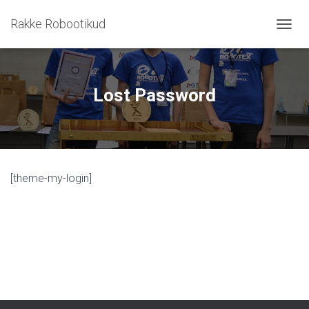
Rakke Robootikud
T
O
G
G
L
Lost Password
E
N
A
V
I
G
[theme-my-login]
A
T
I
O
N